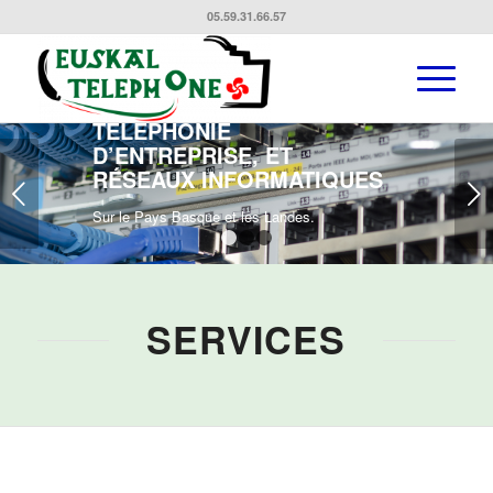
05.59.31.66.57
SPÉCIALISTE EN
TÉLÉCOMMUNICATIONS :
TÉLÉPHONIE
D’ENTREPRISE, ET
RÉSEAUX INFORMATIQUES
Suivant
Sur le Pays Basque et les Landes.
1
2
3
SERVICES